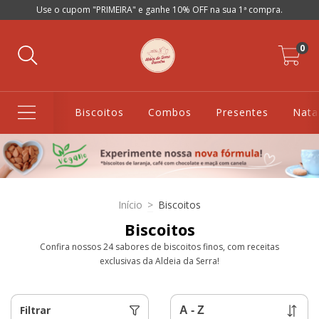
Use o cupom "PRIMEIRA" e ganhe 10% OFF na sua 1ª compra.
0
Biscoitos
Combos
Presentes
Nata
Início
>
Biscoitos
Biscoitos
Confira nossos 24 sabores de biscoitos finos, com receitas
exclusivas da Aldeia da Serra!
Filtrar