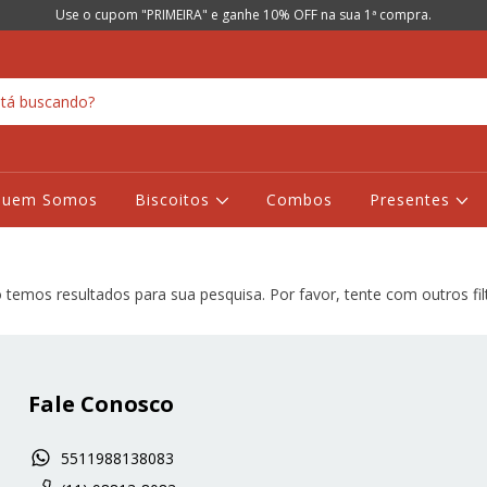
Use o cupom "PRIMEIRA" e ganhe 10% OFF na sua 1ª compra.
Quem Somos
Biscoitos
Combos
Presentes
temos resultados para sua pesquisa. Por favor, tente com outros fil
Fale Conosco
5511988138083