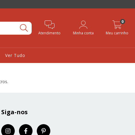
0
Atendimento
Minha conta
Meu carrinho
Ver Tudo
tros.
Siga-nos