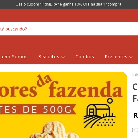
Use o cupom "PRIMEIRA" e ganhe 10% OFF na sua 1ª compra.
Quem Somos
Biscoitos
Combos
Presentes
Iní
C
F
R