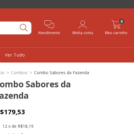
0
Atendimento
Minha conta
Meu carrinho
Ver Tudo
cio
>
Combos
>
Combo Sabores da Fazenda
ombo Sabores da
azenda
$179,53
12
x de
R$18,19