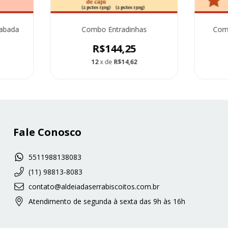
abada
Combo Entradinhas
Comb
R$144,25
12
x de
R$14,62
Fale Conosco
5511988138083
(11) 98813-8083
contato@aldeiadaserrabiscoitos.com.br
Atendimento de segunda à sexta das 9h às 16h