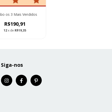
o os 3 Mais Vendidos
R$190,91
12
x de
R$19,35
Siga-nos