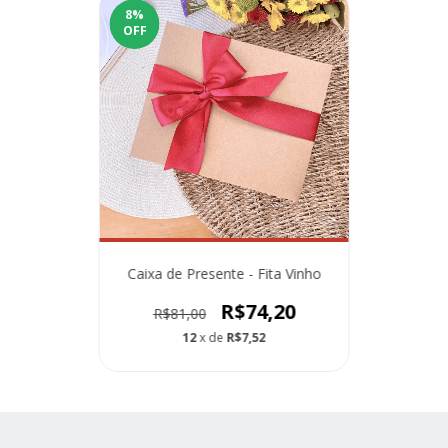
8
%
OFF
Caixa de Presente - Fita Vinho
R$74,20
R$81,00
12
x de
R$7,52