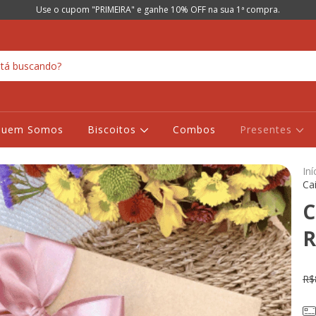
Use o cupom "PRIMEIRA" e ganhe 10% OFF na sua 1ª compra.
Quem Somos
Biscoitos
Combos
Presentes
Iní
Ca
C
R
R$