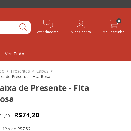
0
Atendimento
Minha conta
Meu carrinho
Ver Tudo
cio
>
Presentes
>
Caixas
>
ixa de Presente - Fita Rosa
aixa de Presente - Fita
osa
R$74,20
81,00
12
x de
R$7,52