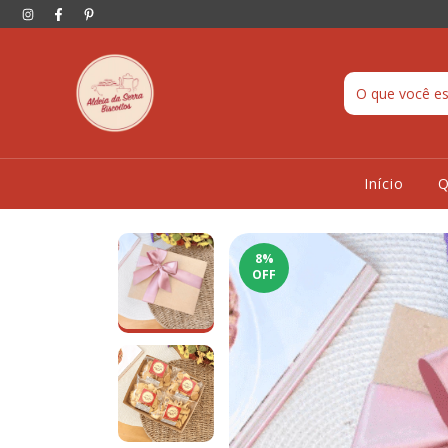
Início
8
%
OFF