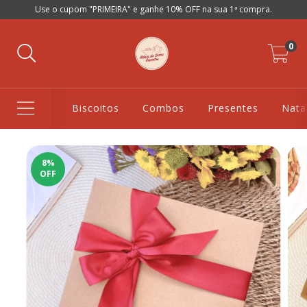
Use o cupom "PRIMEIRA" e ganhe 10% OFF na sua 1ª compra.
0
Biscoitos
Combos
Presentes
Nata
8
%
OFF